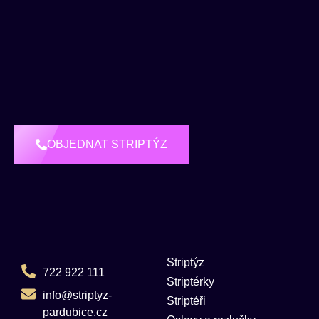
OBJEDNAT STRIPTÝZ
Striptýz
722 922 111
Striptérky
info@striptyz-
Striptéři
pardubice.cz