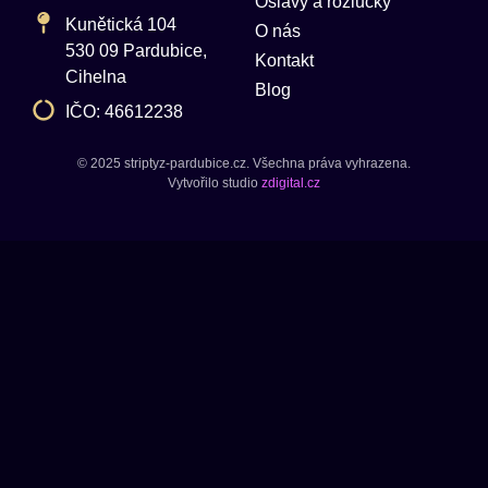
Oslavy a rozlučky
Kunětická 104
O nás
530 09 Pardubice,
Kontakt
Cihelna
Blog
IČO: 46612238
© 2025 striptyz-pardubice.cz. Všechna práva vyhrazena.
Vytvořilo studio
zdigital.cz