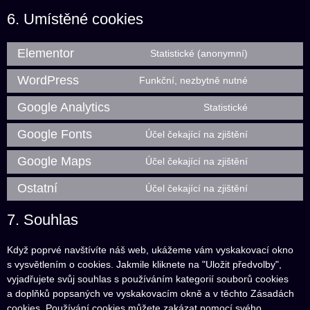
6. Umístěné cookies
Elementor
Statistické (anonymní)
WordPress
Funkční, nezbytně nutné
Google Analytics
Statistické
Google Fonts
Účel čekající na zjištění
Google Maps
Účel čekající na zjištění
Ostatní
Účel čekající na zjištění
7. Souhlas
Když poprvé navštívíte náš web, ukážeme vám vyskakovací okno
s vysvětlením o cookies. Jakmile kliknete na "Uložit předvolby",
vyjadřujete svůj souhlas s používáním kategorií souborů cookies
a doplňků popsaných ve vyskakovacím okně a v těchto Zásadách
cookies. Používání cookies můžete zakázat pomocí svého