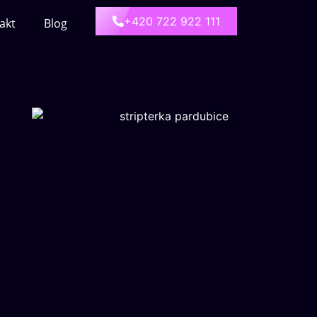
+420 722 922 111
akt
Blog
dámský strip