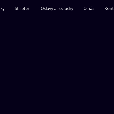
rky
Striptéři
Oslavy a rozlučky
O nás
Kont