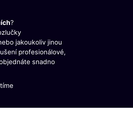
cích
?
ozlučky
nebo jakoukoliv jinou
kušení profesionálové,
z objednáte snadno
stíme