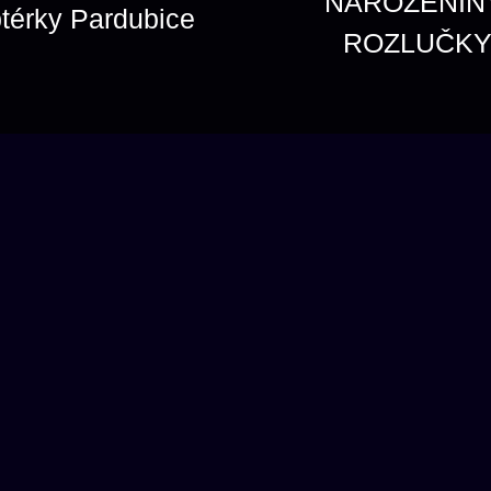
NAROZENINY
ptérky Pardubice
ROZLUČK