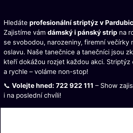
Hledáte
profesionální striptýz v Pardubi
Zajistíme vám
dámský i pánský strip
na r
se svobodou, narozeniny, firemní večírky 
oslavu. Naše tanečnice a tanečníci jsou z
kteří dokážou rozjet každou akci. Striptý
a rychle – voláme non-stop!
📞
Volejte hned: 722 922 111
– Show zaji
i na poslední chvíli!